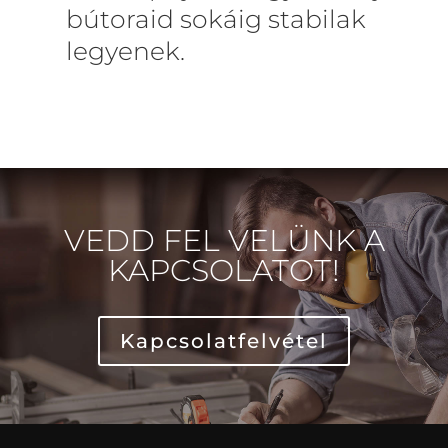
bútoraid sokáig stabilak
legyenek.
VEDD FEL VELÜNK A
KAPCSOLATOT!
Kapcsolatfelvétel