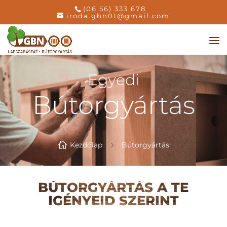
(06 56) 333 678
iroda.gbn01@gmail.com
Egyedi
Bútorgyártás

Kezdőlap
5
Bútorgyártás
BÚTORGYÁRTÁS A TE
IGÉNYEID SZERINT